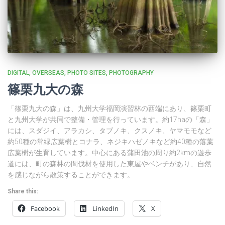
DIGITAL
OVERSEAS
PHOTO SITES
PHOTOGRAPHY
篠栗九大の森
「篠栗九大の森」は、九州大学福岡演習林の西端にあり、篠栗町
と九州大学が共同で整備・管理を行っています。約17haの「森」
には、スダジイ、アラカシ、タブノキ、クスノキ、ヤマモモなど
約50種の常緑広葉樹とコナラ、ネジキハゼノキなど約40種の落葉
広葉樹が生育しています。中心にある蒲田池の周り約2kmの遊歩
道には、町の森林の間伐材を使用した東屋やベンチがあり、自然
を感じながら散策することができます。
Share this:
Facebook
LinkedIn
X