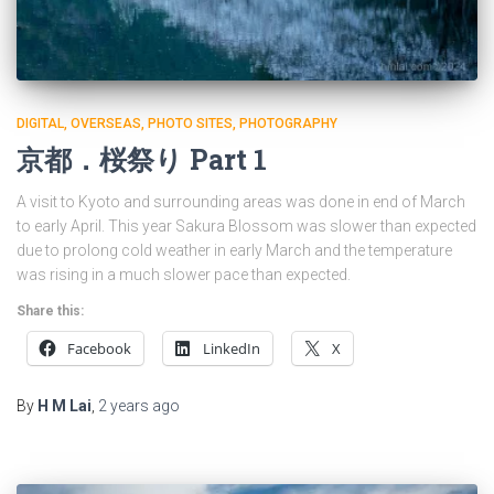
DIGITAL
OVERSEAS
PHOTO SITES
PHOTOGRAPHY
京都．桜祭り Part 1
A visit to Kyoto and surrounding areas was done in end of March
to early April. This year Sakura Blossom was slower than expected
due to prolong cold weather in early March and the temperature
was rising in a much slower pace than expected.
Share this:
Facebook
LinkedIn
X
By
H M Lai
,
2 years
ago