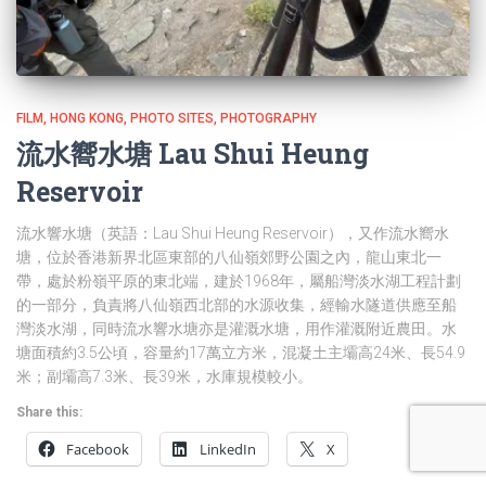
FILM
HONG KONG
PHOTO SITES
PHOTOGRAPHY
流水嚮水塘 Lau Shui Heung
Reservoir
流水響水塘（英語：Lau Shui Heung Reservoir），又作流水嚮水
塘，位於香港新界北區東部的八仙嶺郊野公園之內，龍山東北一
帶，處於粉嶺平原的東北端，建於1968年，屬船灣淡水湖工程計劃
的一部分，負責將八仙嶺西北部的水源收集，經輸水隧道供應至船
灣淡水湖，同時流水響水塘亦是灌溉水塘，用作灌溉附近農田。水
塘面積約3.5公頃，容量約17萬立方米，混凝土主壩高24米、長54.9
米；副壩高7.3米、長39米，水庫規模較小。
Share this:
Facebook
LinkedIn
X