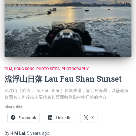
FILM
HONG KONG
PHOTO SITES
PHOTOGRAPHY
流浮山日落 Lau Fau Shan Sunset
流浮山（英語：Lau Fau Shan）位於香港，靠近后海灣，以盛產海
鮮聞名，但後來主要代表其西面數條鄉村較旺盛的地方
Share this:
Facebook
LinkedIn
X
By
H M Lai
,
5 years
ago