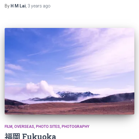
By
H M Lai
,
3 years
ago
FILM
OVERSEAS
PHOTO SITES
PHOTOGRAPHY
福岡 Fukuoka