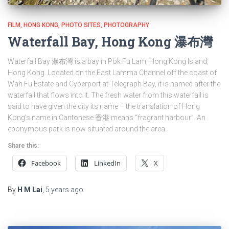
FILM
HONG KONG
PHOTO SITES
PHOTOGRAPHY
Waterfall Bay, Hong Kong 瀑布灣
Waterfall Bay 瀑布灣 is a bay in Pok Fu Lam, Hong Kong Island,
Hong Kong. Located on the East Lamma Channel off the coast of
Wah Fu Estate and Cyberport at Telegraph Bay, it is named after the
waterfall that flows into it. The fresh water from this waterfall is
said to have given the city its name – the translation of Hong
Kong’s name in Cantonese 香港 means “fragrant harbour”. An
eponymous park is now situated around the area.
Share this:
Facebook
LinkedIn
X
By
H M Lai
,
5 years
ago