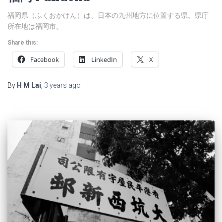
福岡県（ふくおかけん）は、日本の九州地方に位置する県。県庁
所在地は福岡市。
Share this:
Facebook
LinkedIn
X
By
H M Lai
,
3 years
ago