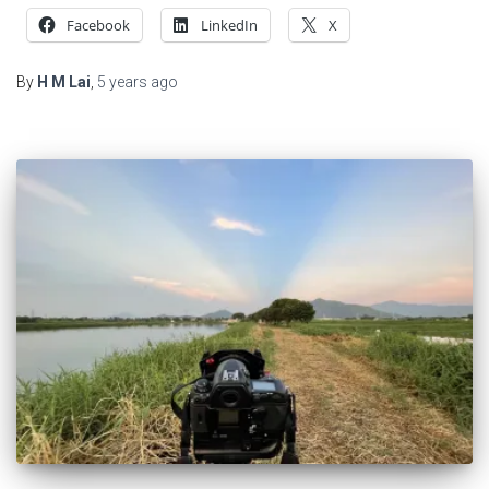
Facebook
LinkedIn
X
By
H M Lai
,
5 years
ago