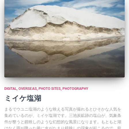
DIGITAL
OVERSEAS
PHOTO SITES
PHOTOGRAPHY
ミイケ塩湖
まるでウユニ塩湖のような映える写真が撮れるとひそかな人気を
集めているのが、ミイケ塩湖です。三池炭鉱跡の塩山が、気象条
件が整うと鏡映しのような幻想的な風景になります。もともと湖
はなく雨が降った後に水がたまり鏡映しの現象が起こるので、前