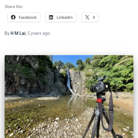
Share this:
Facebook
LinkedIn
X
By
H M Lai
,
5 years
ago