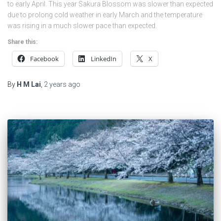
to early April. This year Sakura Blossom was slower than expected
due to prolong cold weather in early March and the temperature
was rising in a much slower pace than expected.
Share this:
Facebook
LinkedIn
X
By
H M Lai
,
2 years
ago