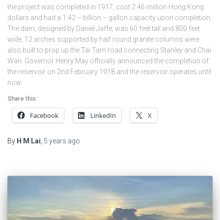
the project was completed in 1917, cost 2.46 million Hong Kong
dollars and had a 1.42 – billion – gallon capacity upon completion.
The dam, designed by Daniel Jaffe, was 60 feet tall and 800 feet
wide, 12 arches supported by half round granite columns were
also built to prop up the Tai Tam road connecting Stanley and Chai
Wan. Governor Henry May officially announced the completion of
the reservoir on 2nd February 1918 and the reservoir operates until
now.
Share this:
Facebook
LinkedIn
X
By
H M Lai
,
5 years
ago