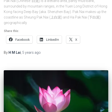
Pak Nai (Chinese: 白泥) is a wetland area, partly mud-bank,
surrounded by mountain ranges, in the Yuen Long District of Hong
Kong facing Deep Bay (aka. Shenzhen Bay). Pak Nai makes up the
coastline as Sheung Pak Nai (上白泥) and Ha Pak Nai (下白泥)
geographically.
Share this:
Facebook
LinkedIn
X
By
H M Lai
,
5 years
ago