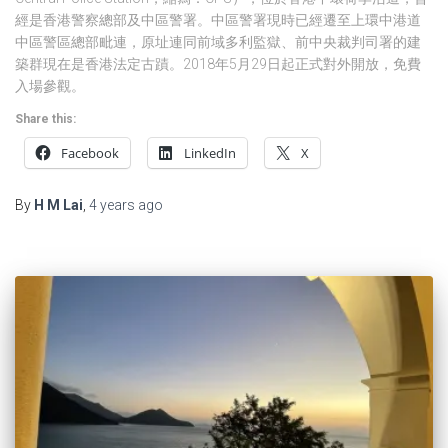
經是香港警察總部及中區警署。中區警署現時已經遷至上環中港道
中區警區總部毗連，原址連同前域多利監獄、前中央裁判司署的建
築群現在是香港法定古蹟。2018年5月29日起正式對外開放，免費
入場參觀。
Share this:
Facebook
LinkedIn
X
By
H M Lai
,
4 years
ago