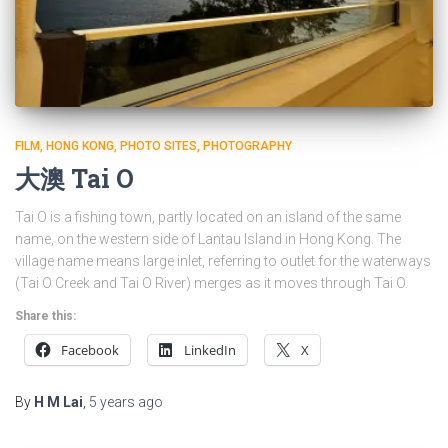
FILM
HONG KONG
PHOTO SITES
PHOTOGRAPHY
大澳 Tai O
Tai O is a fishing town, partly located on an island of the same
name, on the western side of Lantau Island in Hong Kong. The
village name means large inlet, referring to outlet for the waterways
(Tai O Creek and Tai O River) merges as it moves through Tai O.
Share this:
Facebook
LinkedIn
X
By
H M Lai
,
5 years
ago