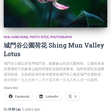
FILM
HONG KONG
PHOTO SITES
PHOTOGRAPHY
城門谷公園荷花 Shing Mun Valley
Lotus
城門谷公園位於荃灣城門道，毗鄰象山邨及石圍角邨。公園前身為
房屋署轄下的象鼻山臨時房屋區及臨時遊樂場。臨時房屋區及遊樂
場清拆後，交由前區域市政局發展為城門谷公園及城門谷運動場，
並分別於一九九七年十二月十五日和一九九八年八月一日啟用。
Share this:
Facebook
LinkedIn
X
By
H M Lai
,
5 years
ago