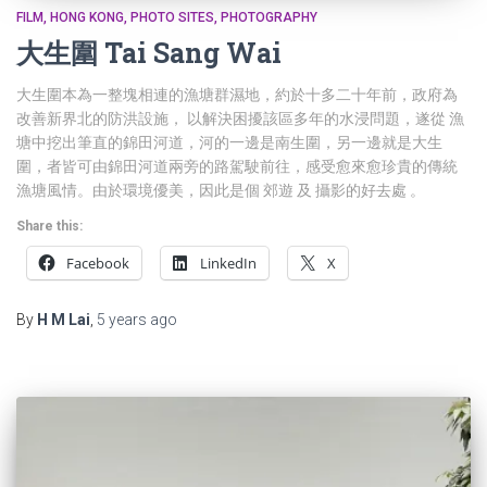
FILM
HONG KONG
PHOTO SITES
PHOTOGRAPHY
大生圍 Tai Sang Wai
大生圍本為一整塊相連的漁塘群濕地，約於十多二十年前，政府為
改善新界北的防洪設施， 以解決困擾該區多年的水浸問題，遂從 漁
塘中挖出筆直的錦田河道，河的一邊是南生圍，另一邊就是大生
圍，者皆可由錦田河道兩旁的路駕駛前往，感受愈來愈珍貴的傳統
漁塘風情。由於環境優美，因此是個 郊遊 及 攝影的好去處 。
Share this:
Facebook
LinkedIn
X
By
H M Lai
,
5 years
ago