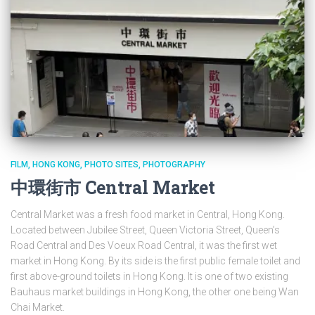
FILM
HONG KONG
PHOTO SITES
PHOTOGRAPHY
中環街市 Central Market
Central Market was a fresh food market in Central, Hong Kong.
Located between Jubilee Street, Queen Victoria Street, Queen’s
Road Central and Des Voeux Road Central, it was the first wet
market in Hong Kong. By its side is the first public female toilet and
first above-ground toilets in Hong Kong. It is one of two existing
Bauhaus market buildings in Hong Kong, the other one being Wan
Chai Market.