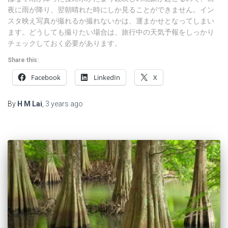
夜に雨が降り、翌朝晴れた時にしか見ることができません。イン
スタ映え写真が撮れるか撮れないかは、運まかせとなってしまい
ます。どうしても撮りたい場合は、旅行中の天気予報をしっかり
チェックしておく必要があります。
Share this:
Facebook
LinkedIn
X
By
H M Lai
,
3 years
ago