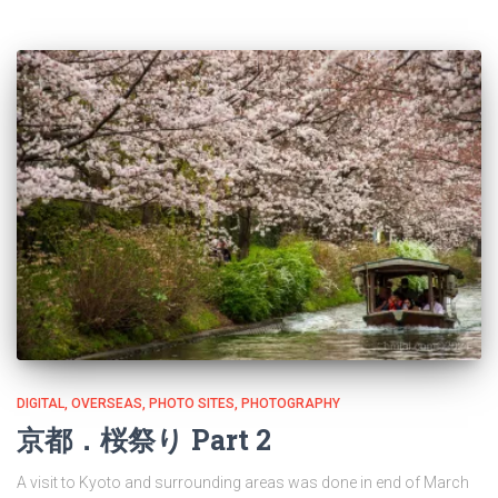
DIGITAL
OVERSEAS
PHOTO SITES
PHOTOGRAPHY
京都．桜祭り Part 2
A visit to Kyoto and surrounding areas was done in end of March