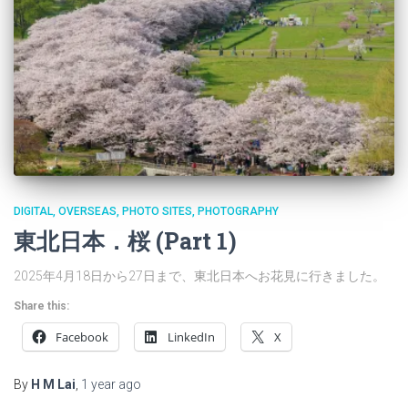
DIGITAL
OVERSEAS
PHOTO SITES
PHOTOGRAPHY
東北日本．桜 (Part 1)
2025年4月18日から27日まで、東北日本へお花見に行きました。
Share this:
Facebook
LinkedIn
X
By
H M Lai
,
1 year
ago