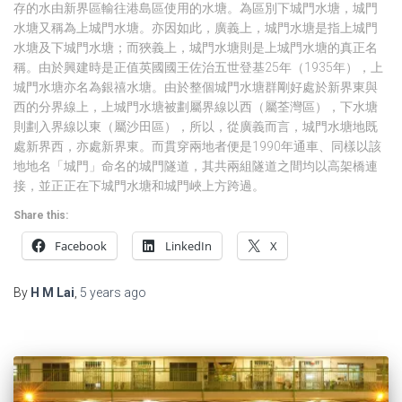
存的水由新界區輸往港島區使用的水塘。為區別下城門水塘，城門
水塘又稱為上城門水塘。亦因如此，廣義上，城門水塘是指上城門
水塘及下城門水塘；而狹義上，城門水塘則是上城門水塘的真正名
稱。由於興建時是正值英國國王佐治五世登基25年（1935年），上
城門水塘亦名為銀禧水塘。由於整個城門水塘群剛好處於新界東與
西的分界線上，上城門水塘被劃屬界線以西（屬荃灣區），下水塘
則劃入界線以東（屬沙田區），所以，從廣義而言，城門水塘地既
處新界西，亦處新界東。而貫穿兩地者便是1990年通車、同樣以該
地地名「城門」命名的城門隧道，其共兩組隧道之間均以高架橋連
接，並正正在下城門水塘和城門峽上方跨過。
Share this:
Facebook
LinkedIn
X
By
H M Lai
,
5 years
ago