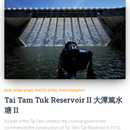
FILM
HONG KONG
PHOTO SITES
PHOTOGRAPHY
Tai Tam Tuk Reservoir II 大潭篤水
塘 II
As part of the Tai Tam scheme, the colonial government
commenced the construction of Tai Tam Tuk Reservoir in 1912,