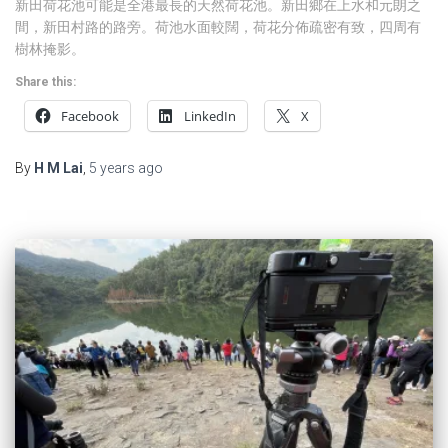
新田荷花池可能是全港最長的天然荷花池。新田鄉在上水和元朗之
間，新田村路的路旁。荷池水面較闊，荷花分佈疏密有致，四周有
樹林掩影。
Share this:
Facebook
LinkedIn
X
By
H M Lai
,
5 years
ago