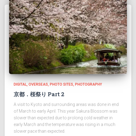
DIGITAL
OVERSEAS
PHOTO SITES
PHOTOGRAPHY
京都．桜祭り Part 2
A visit to Kyoto and surrounding areas was done in end
of March to early April. This year Sakura Blossom was
slower than expected due to prolong cold weather in
early March and the temperature was rising in a much
slower pace than expected.