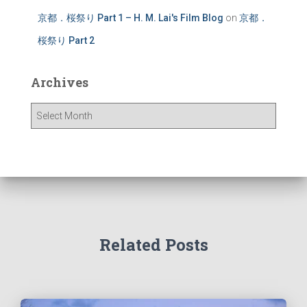
京都．桜祭り Part 1 – H. M. Lai's Film Blog
on
京都．
桜祭り Part 2
Archives
A
r
c
h
i
v
e
s
Related Posts