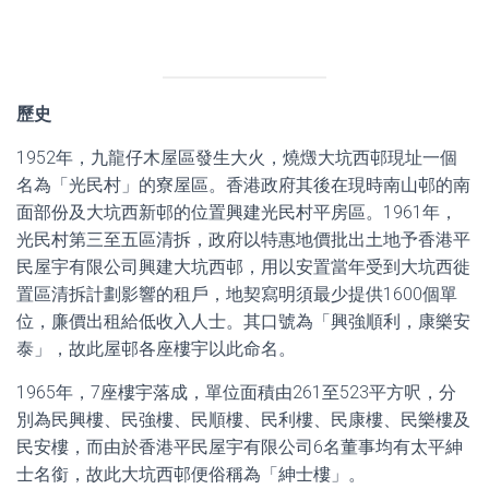
歷史
1952年，九龍仔木屋區發生大火，燒燬大坑西邨現址一個
名為「光民村」的寮屋區。香港政府其後在現時南山邨的南
面部份及大坑西新邨的位置興建光民村平房區。1961年，
光民村第三至五區清拆，政府以特惠地價批出土地予香港平
民屋宇有限公司興建大坑西邨，用以安置當年受到大坑西徙
置區清拆計劃影響的租戶，地契寫明須最少提供1600個單
位，廉價出租給低收入人士。其口號為「興強順利，康樂安
泰」，故此屋邨各座樓宇以此命名。
1965年，7座樓宇落成，單位面積由261至523平方呎，分
別為民興樓、民強樓、民順樓、民利樓、民康樓、民樂樓及
民安樓，而由於香港平民屋宇有限公司6名董事均有太平紳
士名銜，故此大坑西邨便俗稱為「紳士樓」。