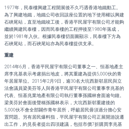
1977年，民泰樓興建工程開展後不久巧遇香港地鐵動工。
為了興建地鐵，地鐵公司收回該座位置的地下使用權以興建
石硤尾站，直至地鐵竣工後，香港平民屋宇有限公司才能夠
繼續興建民泰樓，因而民泰樓的工程押後至1980年落成，
並於1981年入伙。根據民泰樓切面圖顯示，民泰樓下方為
石硤尾站，而石硤尾站亦為民泰樓提供支承。
重建
2014年6月，香港平民屋宇有限公司董事之一、恒基地產主
席李兆基表示考慮捐出地皮，將其重建為提供5,000伙的青
年居屋單位。2015年2月9日，逾30名大坑西新邨居民與立
法會議員梁美芬等人與香港平民屋宇有限公司董事李兆基的
代表、恒基兆業地產有限公司執行董事孫國林會面逾句鐘。
梁美芬於會面後聲稱孫國林表示，大坑西新邨重建後的
5,000伙不會全部闢作青年居所，呼籲居民毋須過分擔心安
置問題。另有居民爆料指，平民屋宇有限公司正展開游說遷
出工作，約見長者提出四項建議，包括市價7折購買李兆基