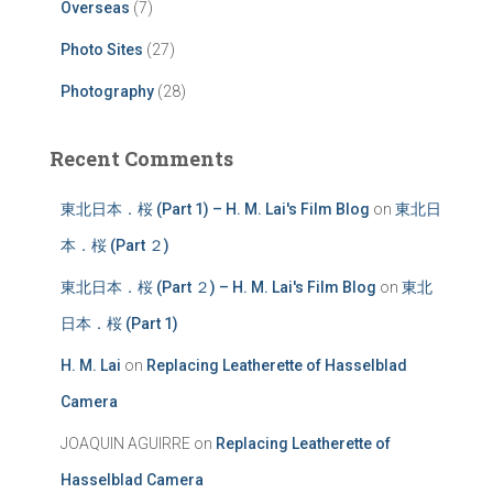
Overseas
(7)
Photo Sites
(27)
Photography
(28)
Recent Comments
東北日本．桜 (Part 1) – H. M. Lai's Film Blog
on
東北日
本．桜 (Part ２)
東北日本．桜 (Part ２) – H. M. Lai's Film Blog
on
東北
日本．桜 (Part 1)
H. M. Lai
on
Replacing Leatherette of Hasselblad
Camera
JOAQUIN AGUIRRE
on
Replacing Leatherette of
Hasselblad Camera