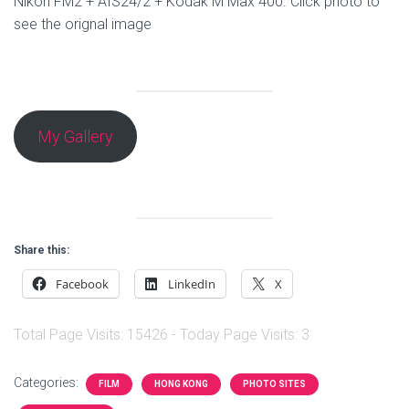
Nikon FM2 + AIS24/2 + Kodak M Max 400. Click photo to
see the orignal image
My Gallery
Share this:
Facebook
LinkedIn
X
Total Page Visits: 15426 - Today Page Visits: 3
Categories:
FILM
HONG KONG
PHOTO SITES