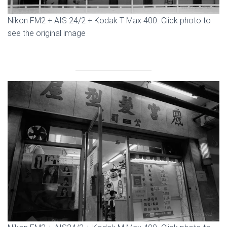
Nikon FM2 + AIS 24/2 + Kodak T Max 400. Click photo to
see the original image