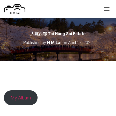
T
O
G
G
L
大坑西邨 Tai Hang Sai Estate
E
Published by
H M Lai
on
April 17, 2022
N
A
V
I
G
A
T
I
O
N
My Album