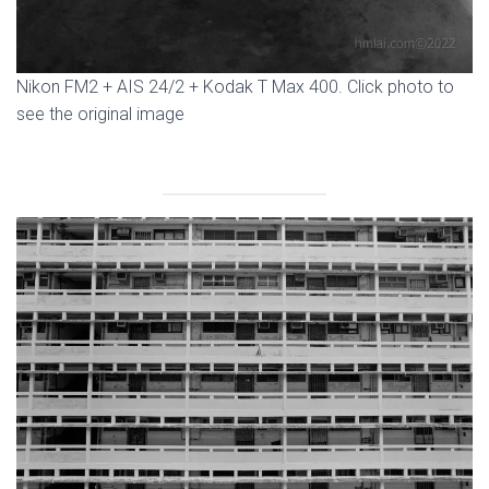
Nikon FM2 + AIS 24/2 + Kodak T Max 400. Click photo to
see the original image