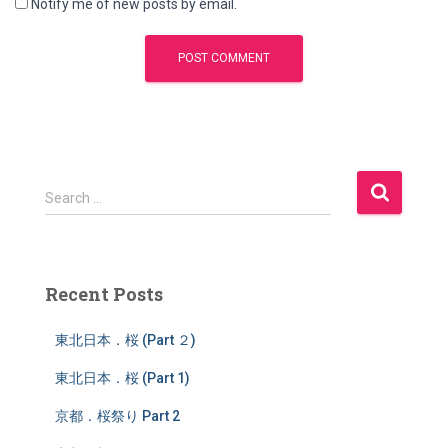
Notify me of new posts by email.
S
Search …
e
a
r
c
Recent Posts
h
f
東北日本．桜 (Part ２)
o
r
東北日本．桜 (Part 1)
:
京都．桜祭り Part 2