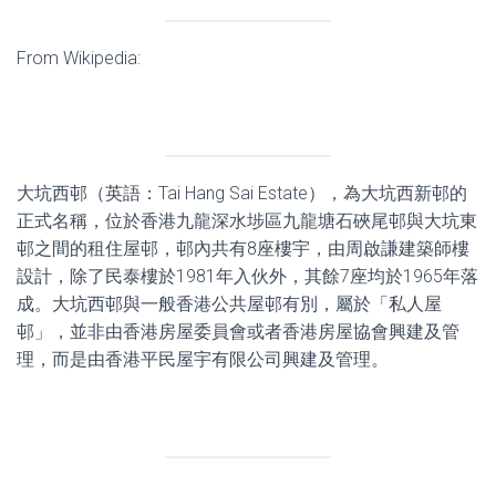
From Wikipedia:
大坑西邨（英語：Tai Hang Sai Estate），為大坑西新邨的
正式名稱，位於香港九龍深水埗區九龍塘石硤尾邨與大坑東
邨之間的租住屋邨，邨內共有8座樓宇，由周啟謙建築師樓
設計，除了民泰樓於1981年入伙外，其餘7座均於1965年落
成。大坑西邨與一般香港公共屋邨有別，屬於「私人屋
邨」，並非由香港房屋委員會或者香港房屋協會興建及管
理，而是由香港平民屋宇有限公司興建及管理。