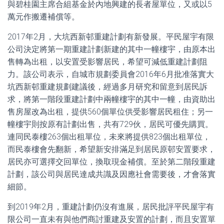
與碧桂園主席合組基金於內地興建的長者屋單位，又或以5
萬元作搬遷補償等。
2017年2月，大坑西新邨重建計劃有新發展。平民屋宇有限
公司決定將第一期重建計劃新建的其中一幢樓宇，由原本出
售轉為出租，以安置受影響居民，希望可減低重建計劃阻
力。該公司表示，自城市規劃委員會2016年6月批准落實大
坑西新邨重建規劃建議後，經過多月研究和留意到居民訴
求，將第一階段重建計劃中兩幢樓宇的其中一幢，由資助出
售房屋改為出租，提供560個單位供受影響居民租住；另一
幢樓宇則按原有計劃出售，共有729伙，居民可優先購買。
連同民泰樓263個出租單位，未來將提供823個出租單位，
而民泰樓會先翻新，希望新安排滿足到居民原邨安置要求，
居民亦可選擇交回單位，換取現金補償。至於第二階段重建
計劃，該公司與居民達成共識及因應社會需要後，才會落實
細節。
到2019年2月，重建計劃仍沒有進展，居民批評平民屋宇有
限公司一直未有與他們商討重建及安置的計劃，而且安置單